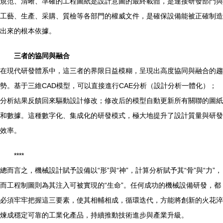
規范、清晰、準確的工程圖紙是設計意圖的最終載體，是連接研發部門與
工藝、生產、采購、質檢等各部門的權威文件，是確保設備能被正確制造
出來的根本依據。
三者的協同與融合
在現代研發體系中，這三者的界限日益模糊，呈現出高度協同與融合的趨
勢。基于三維CAD模型，可以直接進行CAE分析（設計分析一體化）；
分析結果反饋回來驅動設計修改；修改后的模型自動更新所有關聯的圖紙
和數據。這種數字化、集成化的研發模式，極大地提升了設計質量與研發
效率。
****
總而言之，機械設計賦予設備以“形”與“神”，計算分析賦予其“骨”與“力”，
而工程制圖則為其注入可被實現的“生命”。任何成功的機械設備研發，都
必須牢牢把握這三要素，使其相輔相成，循環迭代，方能將創新的火花淬
煉成穩定可靠的工業化產品，持續推動技術進步與產業升級。