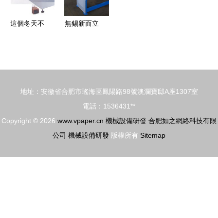
析
工業解決方
案
這個冬天不
無錫新而立
再冷 2014
機械設備有
南京縫制設
限公司 以
備展，自動
創新驅動，
化充絨機為
引領機械設
地址：安徽省合肥市瑤海區鳳陽路98號澳瀾寶邸A座1307室
您“沖絨”
備研發新篇
電話：1536431**
章
Copyright © 2026
www.vpaper.cn
機械設備研發
合肥如之網絡科技有限
公司
機械設備研發
版權所有
Sitemap