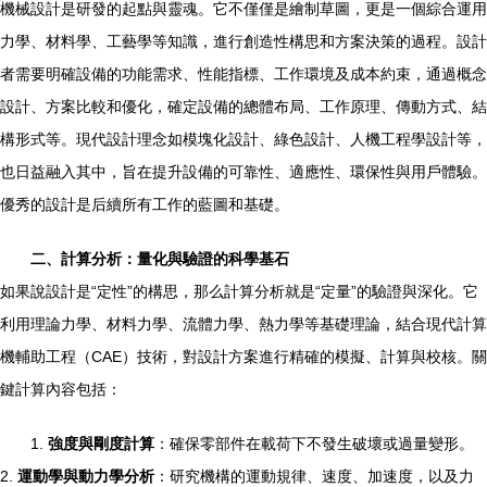
機械設計是研發的起點與靈魂。它不僅僅是繪制草圖，更是一個綜合運用
力學、材料學、工藝學等知識，進行創造性構思和方案決策的過程。設計
者需要明確設備的功能需求、性能指標、工作環境及成本約束，通過概念
設計、方案比較和優化，確定設備的總體布局、工作原理、傳動方式、結
構形式等。現代設計理念如模塊化設計、綠色設計、人機工程學設計等，
也日益融入其中，旨在提升設備的可靠性、適應性、環保性與用戶體驗。
優秀的設計是后續所有工作的藍圖和基礎。
二、計算分析：量化與驗證的科學基石
如果說設計是“定性”的構思，那么計算分析就是“定量”的驗證與深化。它
利用理論力學、材料力學、流體力學、熱力學等基礎理論，結合現代計算
機輔助工程（CAE）技術，對設計方案進行精確的模擬、計算與校核。關
鍵計算內容包括：
1.
強度與剛度計算
：確保零部件在載荷下不發生破壞或過量變形。
2.
運動學與動力學分析
：研究機構的運動規律、速度、加速度，以及力