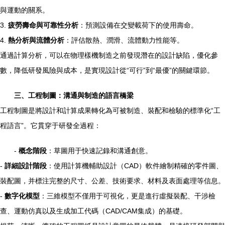
與運動的關系。
3.
疲勞壽命與可靠性分析
：預測設備在交變載荷下的使用壽命。
4.
熱分析與流體分析
：評估散熱、潤滑、流體動力性能等。
通過計算分析，可以在物理樣機制造之前發現潛在的設計缺陷，優化參
數，降低研發風險與成本，是實現設計從“可行”到“最優”的關鍵環節。
三、工程制圖：溝通與制造的語言橋梁
工程制圖是將設計和計算成果轉化為可被制造、裝配和檢驗的標準化“工
程語言”。它貫穿于研發全過程：
-
概念階段
：草圖用于快速記錄和溝通創意。
-
詳細設計階段
：使用計算機輔助設計（CAD）軟件繪制精確的零件圖、
裝配圖，并標注完整的尺寸、公差、技術要求、材料及表面處理等信息。
-
數字化模型
：三維模型不僅用于可視化，更是進行虛擬裝配、干涉檢
查、運動仿真以及生成加工代碼（CAD/CAM集成）的基礎。