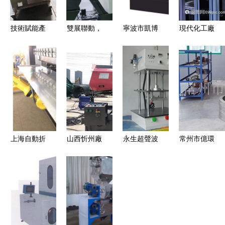
技術賦能產
雙展聯動，
寧波市凱博
現代化工廠
業升級 湖
智造未來
數控機械有
機械設備研
北雙嘉打造
海天精工攜
限公司 引
發 智能制
羊肚菌規模
明星產品閃
領精密制
造浪潮下的
化生產裝備
耀寧波與成
造，驅動產
技術革新與
新標桿
都
業升級
挑戰
上海自動折
山西忻州廠
永生超聲波
常州市億環
彎機器人優
家整捆鋸切
機械設備
機械廠 深
質商家久高
鋼筋鋸床
創新研發，
耕管道系統
供 引領智
機械設備研
賦能產業升
與機械設備
能機械設備
發中的速度
級
研發，打造
研發新潮流
占位技術解
高效可靠的